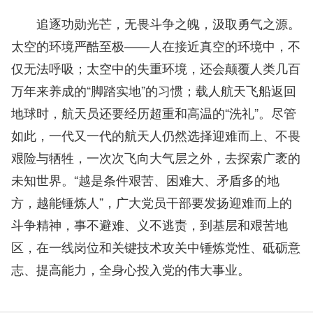
追逐功勋光芒，无畏斗争之魄，汲取勇气之源。
太空的环境严酷至极——人在接近真空的环境中，不
仅无法呼吸；太空中的失重环境，还会颠覆人类几百
万年来养成的“脚踏实地”的习惯；载人航天飞船返回
地球时，航天员还要经历超重和高温的“洗礼”。尽管
如此，一代又一代的航天人仍然选择迎难而上、不畏
艰险与牺牲，一次次飞向大气层之外，去探索广袤的
未知世界。“越是条件艰苦、困难大、矛盾多的地
方，越能锤炼人”，广大党员干部要发扬迎难而上的
斗争精神，事不避难、义不逃责，到基层和艰苦地
区，在一线岗位和关键技术攻关中锤炼党性、砥砺意
志、提高能力，全身心投入党的伟大事业。