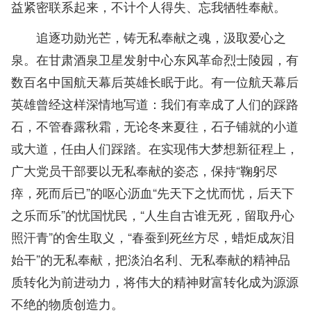
益紧密联系起来，不计个人得失、忘我牺牲奉献。
追逐功勋光芒，铸无私奉献之魂，汲取爱心之
泉。在甘肃酒泉卫星发射中心东风革命烈士陵园，有
数百名中国航天幕后英雄长眠于此。有一位航天幕后
英雄曾经这样深情地写道：我们有幸成了人们的踩路
石，不管春露秋霜，无论冬来夏往，石子铺就的小道
或大道，任由人们踩踏。在实现伟大梦想新征程上，
广大党员干部要以无私奉献的姿态，保持“鞠躬尽
瘁，死而后已”的呕心沥血“先天下之忧而忧，后天下
之乐而乐”的忧国忧民，“人生自古谁无死，留取丹心
照汗青”的舍生取义，“春蚕到死丝方尽，蜡炬成灰泪
始干”的无私奉献，把淡泊名利、无私奉献的精神品
质转化为前进动力，将伟大的精神财富转化成为源源
不绝的物质创造力。