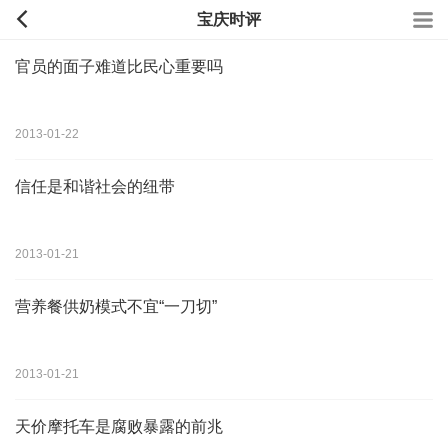
宝庆时评
官员的面子难道比民心重要吗
2013-01-22
信任是和谐社会的纽带
2013-01-21
营养餐供奶模式不宜“一刀切”
2013-01-21
天价摩托车是腐败暴露的前兆